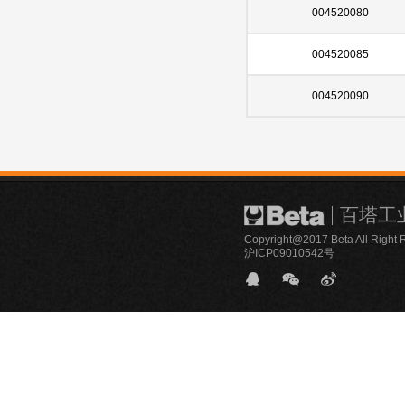
004520080
004520085
004520090
百塔工
Copyright@2017 Beta All Right 
沪ICP09010542号