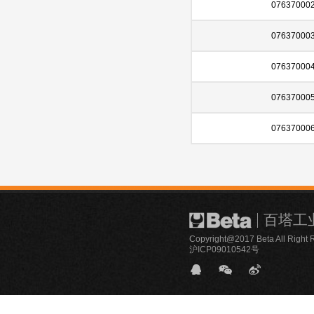
07637000
07637000
07637000
07637000
07637000
百塔工
Copyright@2017 Beta All Right 
沪ICP09010542号