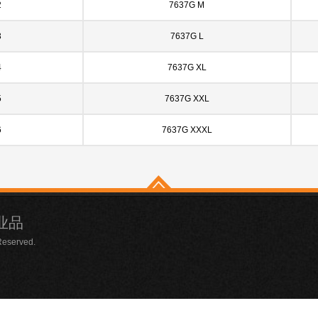
2
7637G M
3
7637G L
4
7637G XL
5
7637G XXL
6
7637G XXXL
业品
Reserved.