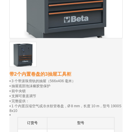
带2个内置卷盘的3抽屉工具柜
• 3 个带滚珠滑轨的抽屉（566x406 毫米）
• 抽屉底部泡沫橡胶垫保护
• 前中央锁
• 支脚可垂直调节
• 完整提供：
• 1 个内置压缩空气或冷水软管卷盘，Ø 8 mm，长度 10 m，型号 1900S
8x10
•
订货号
型号